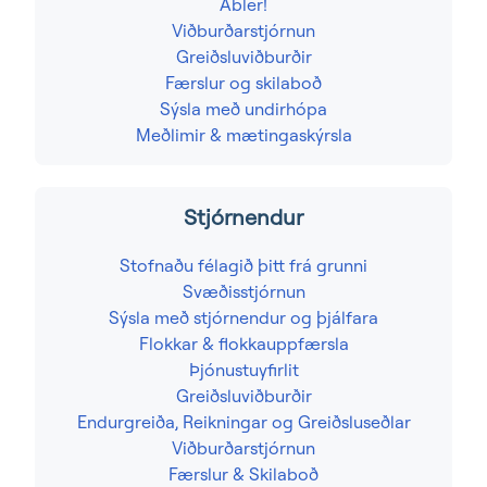
Abler!
Viðburðarstjórnun
Greiðsluviðburðir
Færslur og skilaboð
Sýsla með undirhópa
Meðlimir & mætingaskýrsla
Stjórnendur
Stofnaðu félagið þitt frá grunni
Svæðisstjórnun
Sýsla með stjórnendur og þjálfara
Flokkar & flokkauppfærsla
Þjónustuyfirlit
Greiðsluviðburðir
Endurgreiða, Reikningar og Greiðsluseðlar
Viðburðarstjórnun
Færslur & Skilaboð