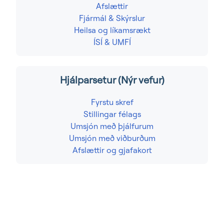
Afslættir
Fjármál & Skýrslur
Heilsa og líkamsrækt
ÍSÍ & UMFÍ
Hjálparsetur (Nýr vefur)
Fyrstu skref
Stillingar félags
Umsjón með þjálfurum
Umsjón með viðburðum
Afslættir og gjafakort