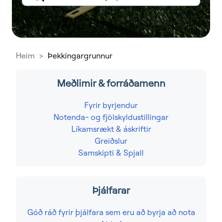
Heim
Þekkingargrunnur
Meðlimir & forráðamenn
Fyrir byrjendur
Notenda- og fjölskyldustillingar
Líkamsrækt & áskriftir
Greiðslur
Samskipti & Spjall
Þjálfarar
Góð ráð fyrir þjálfara sem eru að byrja að nota