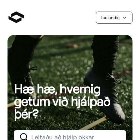
Icelandic
Hæ hæ, hvernig
getum við hjálpað
þér?