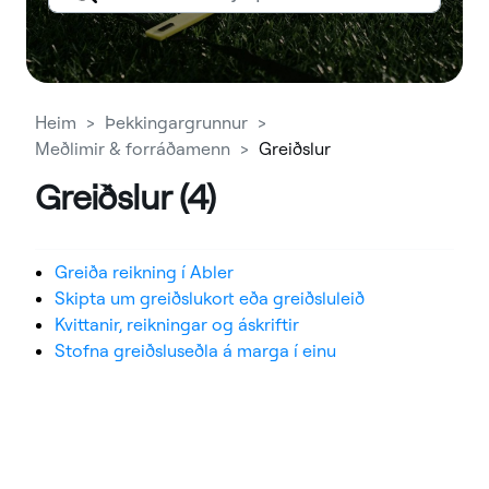
Heim
Þekkingargrunnur
Meðlimir & forráðamenn
Greiðslur
Greiðslur (4)
Greiða reikning í Abler
Skipta um greiðslukort eða greiðsluleið
Kvittanir, reikningar og áskriftir
Stofna greiðsluseðla á marga í einu