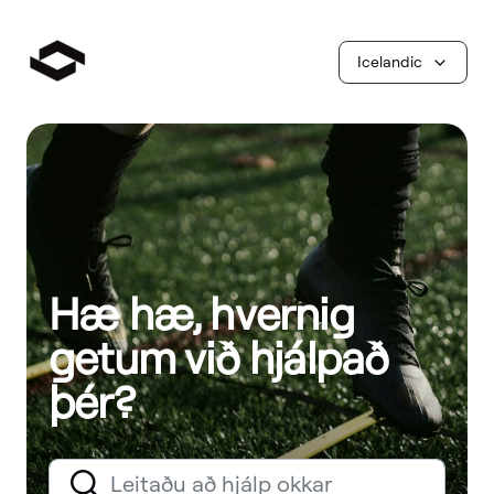
Icelandic
Hæ hæ, hvernig
getum við hjálpað
þér?