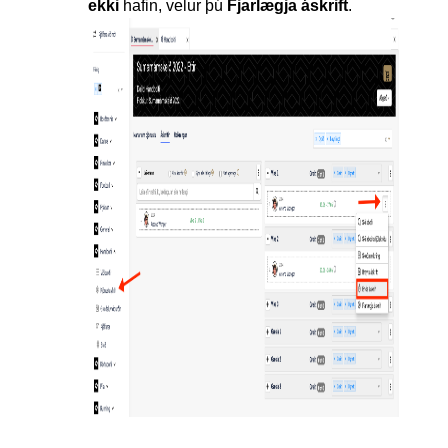
ekki
hafin, velur þú
Fjarlægja áskrift
.