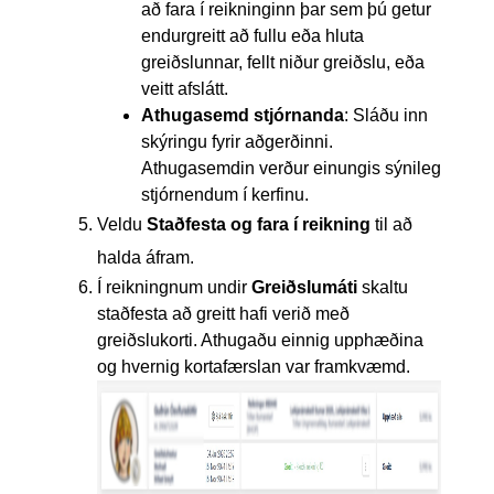
að fara í reikninginn þar sem þú getur
endurgreitt að fullu eða hluta
greiðslunnar, fellt niður greiðslu, eða
veitt afslátt.
Athugasemd stjórnanda
:
Sláðu inn
skýringu fyrir aðgerðinni.
Athugasemdin verður einungis sýnileg
stjórnendum í kerfinu.
Veldu
Staðfesta og fara í reikning
til að
halda áfram.
Í reikningnum undir
Greiðslumáti
skaltu
staðfesta að greitt hafi verið með
greiðslukorti. Athugaðu einnig upphæðina
og hvernig kortafærslan var framkvæmd.