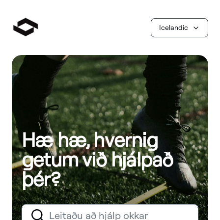
Icelandic
Hæ hæ, hvernig
getum við hjálpað
þér?