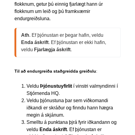
flokknum, getur þú einnig fjarlægt hann úr
flokknum um leið og þú framkvæmir
endurgreiðsluna.
Ath
. Ef þjónustan er þegar hafin, veldu 
Enda áskrift
. Ef þjónustan er ekki hafin, 
veldu 
Fjarlægja áskrift
.
Til að endurgreiða staðgreidda greiðslu
:
Veldu
Þjónustuyfirlit
í vinstri valmyndinni í
Stjórnenda HQ.
Veldu þjónustuna þar sem viðkomandi
iðkandi er skráður og finndu hann hægra
megin á skjánum.
Smelltu á punktana þjrá fyrir iðkandann og
veldu
Enda áskrift
. Ef þjónustan er