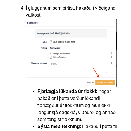
Í glugganum sem birtist, hakaðu í viðeigandi
valkosti:
Fjarlægja iðkanda úr flokki
:
Þegar
hakað er í þetta verður iðkandi
fjarlægður úr flokknum og mun ekki
lengur sjá dagskrá, viðburði og annað
sem tengist flokknum.
Sýsla með reikning
: Hakaðu í þetta til