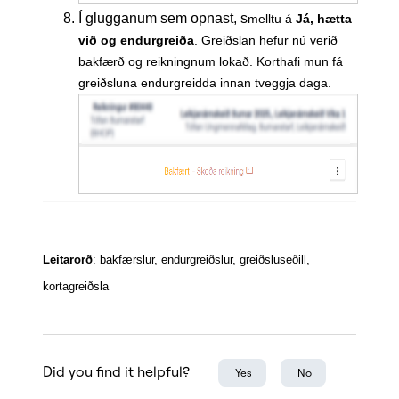
Í glugganum sem opnast, s
melltu á
Já, hætta
við og endurgreiða
. G
reiðslan hefur nú verið
bakfærð og reikningnum lokað. Korthafi mun fá
greiðsluna endurgreidda innan tveggja daga.
Leitarorð
: bakfærslur, endurgreiðslur, greiðsluseðill,
kortagreiðsla
Did you find it helpful?
Yes
No