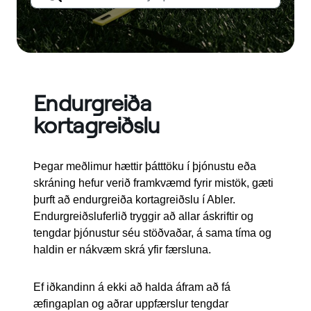
Endurgreiða
kortagreiðslu
Þegar meðlimur hættir þátttöku í þjónustu eða
skráning hefur verið framkvæmd fyrir mistök, gæti
þurft að endurgreiða kortagreiðslu í Abler.
Endurgreiðsluferlið tryggir að allar áskriftir og
tengdar þjónustur séu stöðvaðar, á sama tíma og
haldin er nákvæm skrá yfir færsluna.
Ef iðkandinn á ekki að halda áfram að fá
æfingaplan og aðrar uppfærslur tengdar