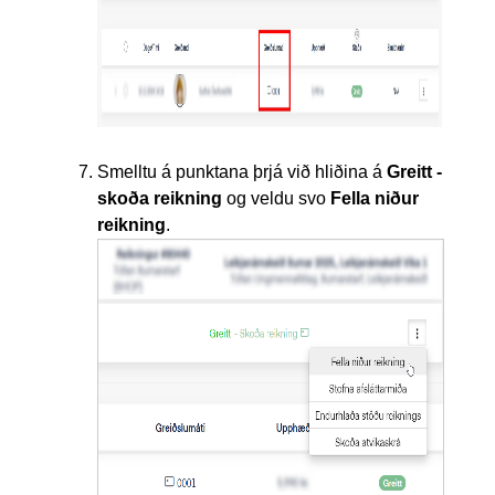
Smelltu á punktana þrjá við hliðina á
Greitt -
skoða reikning
og veldu svo
Fella niður
reikning
.