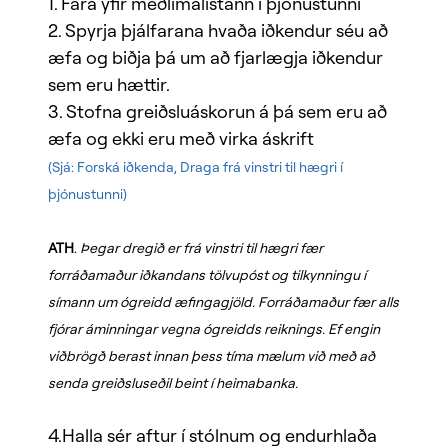
1. Fara yfir meðlimalistann í þjónustunni
2. Spyrja þjálfarana hvaða iðkendur séu að
æfa og biðja þá um að fjarlægja iðkendur
sem eru hættir.
3. Stofna greiðsluáskorun á þá sem eru að
æfa og ekki eru með virka áskrift
(Sjá: Forská iðkenda, Draga frá vinstri til hægri í
þjónustunni)
ATH
.
Þegar dregið er frá vinstri til hægri fær
forráðamaður iðkandans tölvupóst og tilkynningu í
símann um ógreidd æfingagjöld. Forráðamaður fær alls
fjórar áminningar vegna ógreidds reiknings. Ef engin
viðbrögð berast innan þess tíma mælum við með að
senda greiðsluseðil beint í heimabanka.
4.Halla sér aftur í stólnum og endurhlaða