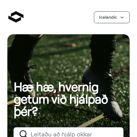
Icelandic
Hæ hæ, hvernig
getum við hjálpað
þér?