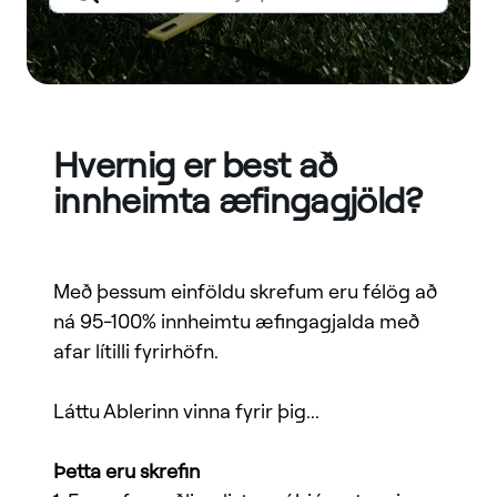
Hvernig er best að
innheimta æfingagjöld?
Með þessum einföldu skrefum eru félög að
ná 95-100% innheimtu æfingagjalda með
afar lítilli fyrirhöfn.
Láttu Ablerinn vinna fyrir þig...
Þetta eru skrefin