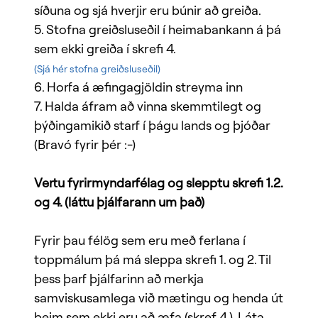
síðuna og sjá hverjir eru búnir að greiða.
5. Stofna greiðsluseðil í heimabankann á þá
sem ekki greiða í skrefi 4.
(Sjá hér stofna greiðsluseðil)
6. Horfa á æfingagjöldin streyma inn
7. Halda áfram að vinna skemmtilegt og
þýðingamikið starf í þágu lands og þjóðar
(Bravó fyrir þér :-)
Vertu fyrirmyndarfélag og slepptu skrefi 1.2.
og 4. (láttu þjálfarann um það)
Fyrir þau félög sem eru með ferlana í
toppmálum þá má sleppa skrefi 1. og 2. Til
þess þarf þjálfarinn að merkja
samviskusamlega við mætingu og henda út
þeim sem ekki eru að æfa (skref 4.). Láta