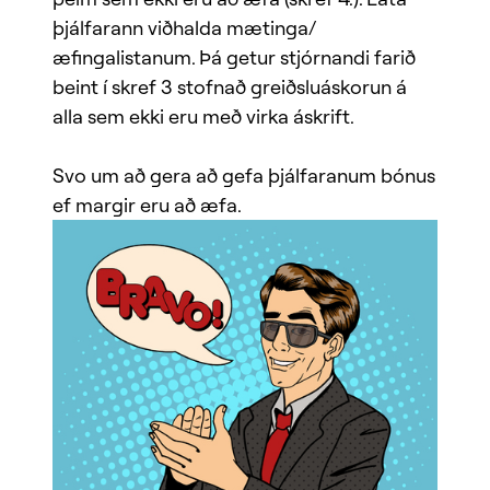
þjálfarann viðhalda mætinga/
æfingalistanum. Þá getur stjórnandi farið
beint í skref 3 stofnað greiðsluáskorun á
alla sem ekki eru með virka áskrift.
Svo um að gera að gefa þjálfaranum bónus
ef margir eru að æfa.