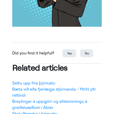
Did you find it helpful?
Yes
No
Related articles
Settu upp fría þjónustu
Bæta við eða fjarlægja stjórnanda - Yfirlit yfir
réttindi
Breytingar á uppgjöri og afstemmingu á
greiðsluseðlum í Abler
Skrá iðkendur í þjónustu