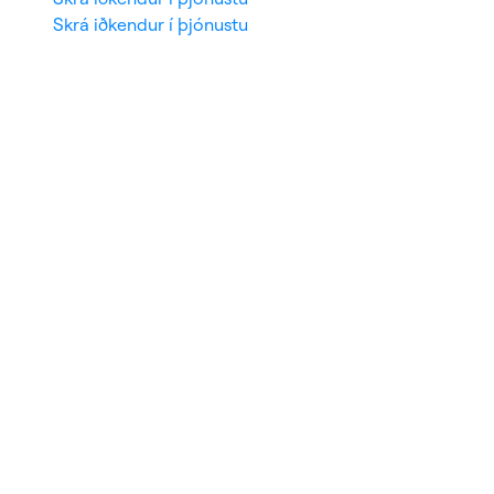
Skrá iðkendur í þjónustu