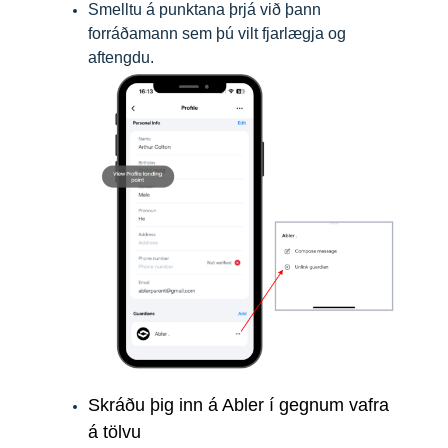
Smelltu á punktana þrjá við þann
forráðamann sem þú vilt fjarlægja og
aftengdu.
Skráðu þig inn á Abler í gegnum vafra
á tölvu