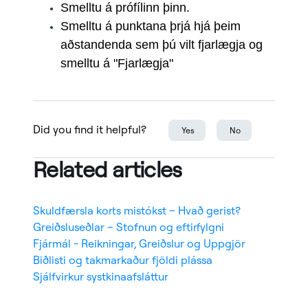
Smelltu á prófílinn þinn.
Smelltu á punktana þrjá hjá þeim
aðstandenda sem þú vilt fjarlægja og
smelltu á "Fjarlægja"
Did you find it helpful?
Yes
No
Related articles
Skuldfærsla korts mistókst – Hvað gerist?
Greiðsluseðlar – Stofnun og eftirfylgni
Fjármál - Reikningar, Greiðslur og Uppgjör
Biðlisti og takmarkaður fjöldi plássa
Sjálfvirkur systkinaafsláttur