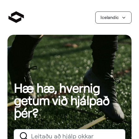
Icelandic
Hæ hæ, hvernig
getum við hjálpað
þér?