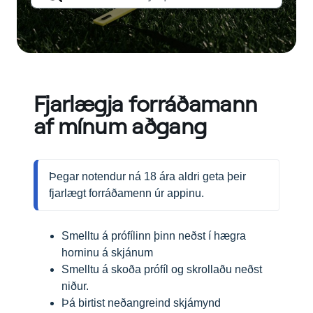
Fjarlægja forráðamann
af mínum aðgang
Þegar notendur ná 18 ára aldri geta þeir 
fjarlægt forráðamenn úr appinu.
Smelltu á prófílinn þinn neðst í hægra
horninu á skjánum
Smelltu á skoða prófíl og skrollaðu neðst
niður.
Þá birtist neðangreind skjámynd