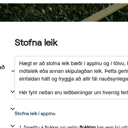
Stofna leik
Hægt er að stofna leik bæði í appinu og í tölvu,
að
mótsleik eða annan skipulagðan leik. Þetta gerir 
einfaldan hátt og tryggja að allir fái nauðsynlega
Hér fyrir neðan eru leiðbeiningar um hvernig ferli
Stofna leik í appinu
Smelltu á flokkar og veldu
flokkinn
þar sem þú vilt 