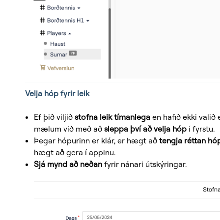
Velja hóp fyrir leik
Ef þið viljið
stofna leik tímanlega
en hafið ekki valið
mælum við með að
sleppa því að velja hóp
í fyrstu.
Þegar hópurinn er klár, er hægt að
tengja réttan hóp
hægt að gera í appinu.
Sjá mynd að neðan
fyrir nánari útskýringar.