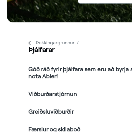
Þekkingargrunnur
Þjálfarar
Góð ráð fyrir þjálfara sem eru að byrja 
nota Abler!
Viðburðarstjórnun
Greiðsluviðburðir
Færslur og skilaboð