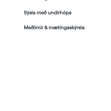
Sýsla með undirhópa
Meðlimir & mætingaskýrsla