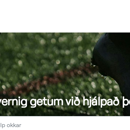
ernig getum við hjálpað þ