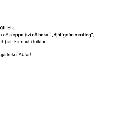
a
úti
leik.
ra að
sleppa því að haka í „Sjálfgefin mæting“
,
 þeir komast í leikinn.
 leiki í Abler!