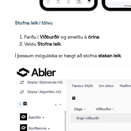
Stofna leik í tölvu
Farðu í
Viðburðir
og smelltu á
örina
.
Veldu
Stofna leik
.
Í þessum möguleika er hægt að stofna
stakan leik
.