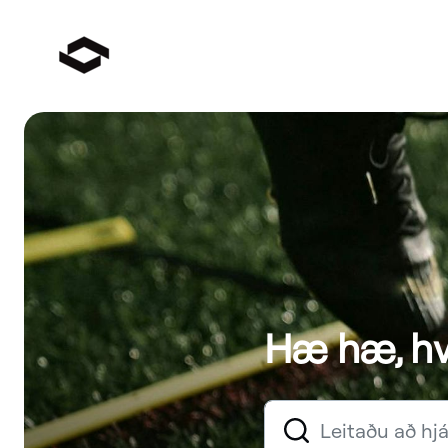
Hæ hæ, hv