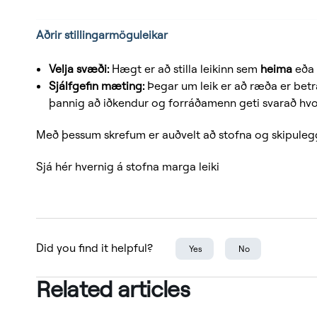
Aðrir stillingarmöguleikar
Velja svæði:
Hægt er að stilla leikinn sem
heima
eð
Sjálfgefin mæting:
Þegar um leik er að ræða er bet
þannig að iðkendur og forráðamenn geti svarað hvort
Með þessum skrefum er auðvelt að stofna og skipuleggja
Sjá hér hvernig á stofna marga leiki
Did you find it helpful?
Yes
No
Related articles