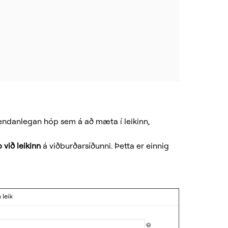
 endanlegan hóp sem á að mæta í leikinn,
 við leikinn
á viðburðarsíðunni. Þetta er einnig