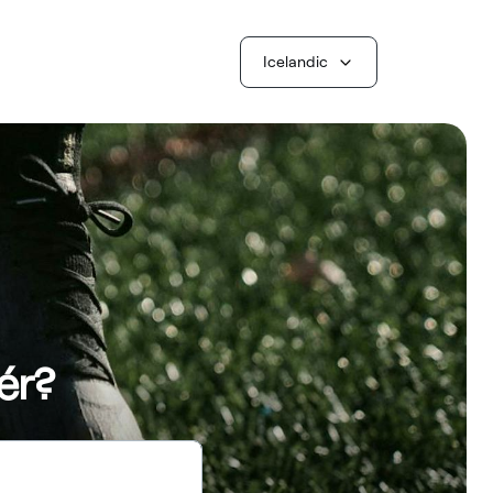
Icelandic
ér?