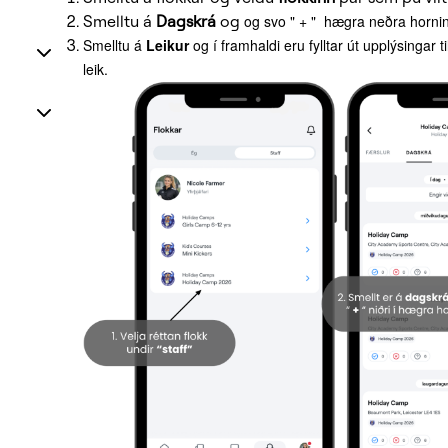
Smelltu á
Dagskrá
og
og svo " + " hægra neðra horni
Smelltu á
Leikur
og í framhaldi eru fylltar út upplýsingar t
leik.