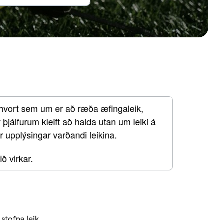
 hvort sem um er að ræða æfingaleik, 
þjálfurum kleift að halda utan um leiki á 
r upplýsingar varðandi leikina. 
ð virkar.
stofna leik.