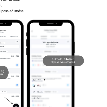
nu.
il þess að stofna