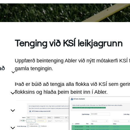
Tenging við KSÍ leikjagrunn
Uppfærð beintenging Abler við nýtt mótakerfi KSÍ f
að
gamla tengingin.
Það er búið að tengja alla flokka við KSÍ sem gerir 
flokksins og hlaða þeim beint inn í Abler.