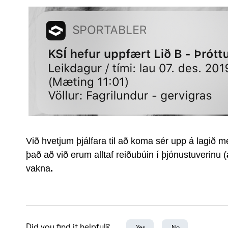
Við hvetjum þjálfara til að koma sér upp á lagið m
það að við erum alltaf reiðubúin í þjónustuverinu (
vakna
.
Did you find it helpful?
Yes
No