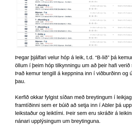
Þegar þjálfari velur hóp á leik, t.d. “B-lið” þá 
öllum í þeim hóp tilkynningu um að þeir hafi verið se
Það kemur tengill á keppnina inn í viðburðinn og ú
þau.
Kerfið okkar fylgist síðan með breytingum í leikjag
framtíðinni sem er búið að setja inn í Abler þá uppf
leikstaður og leiktími. Þeir sem eru skráðir á lei
nánari upplýsingum um breytinguna.