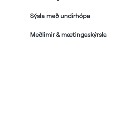
Sýsla með undirhópa
Meðlimir & mætingaskýrsla