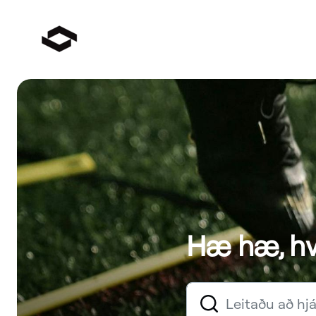
Hæ hæ, hv