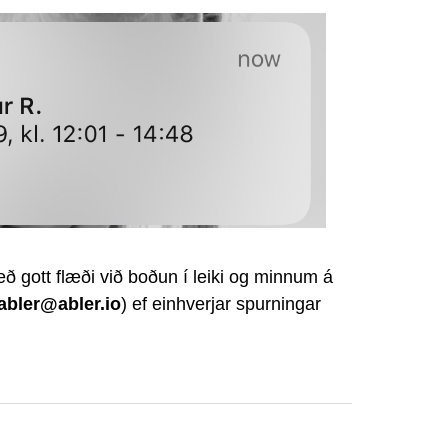
eð gott flæði við boðun í leiki og minnum á
abler@abler.io
) ef einhverjar spurningar