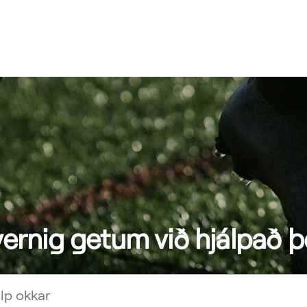
ernig getum við hjálpað þ