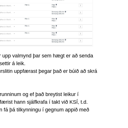
kemur upp valmynd þar sem hægt er að senda
ttir á leik.
rslitin uppfærast þegar það er búið að skrá
runninum og ef það breytist leikur í
ærist hann sjálfkrafa í takt við KSÍ, t.d.
kinn fá þá tilkynningu í gegnum appið með