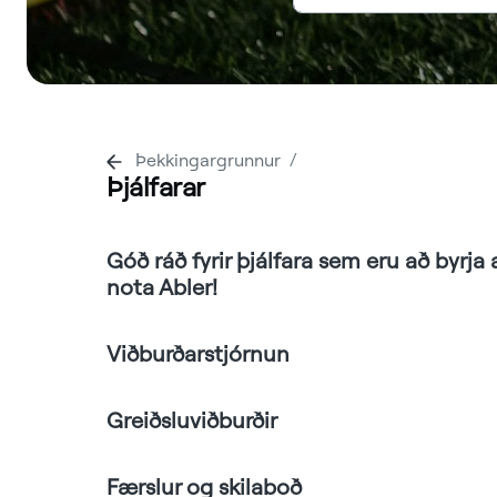
Þekkingargrunnur
Þjálfarar
Góð ráð fyrir þjálfara sem eru að byrja 
nota Abler!
Viðburðarstjórnun
Greiðsluviðburðir
Færslur og skilaboð