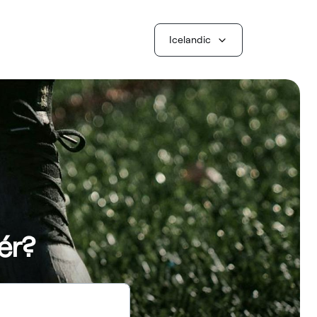
Icelandic
ér?