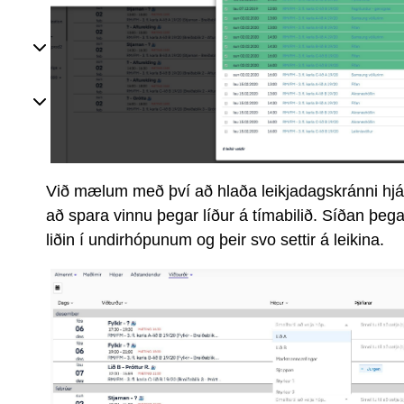
Við mælum með því að hlaða leikjadagskránni hjá yk
að spara vinnu þegar líður á tímabilið. Síðan þega
liðin í undirhópunum og þeir svo settir á leikina.