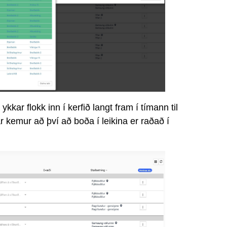
kar flokk inn í kerfið langt fram í tímann til
r kemur að því að boða í leikina er raðað í