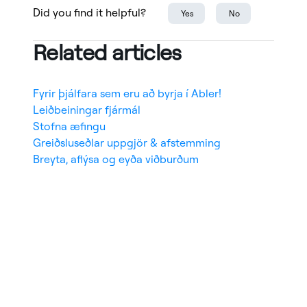
Did you find it helpful?
Yes
No
Related articles
Fyrir þjálfara sem eru að byrja í Abler!
Leiðbeiningar fjármál
Stofna æfingu
Greiðsluseðlar uppgjör & afstemming
Breyta, aflýsa og eyða viðburðum