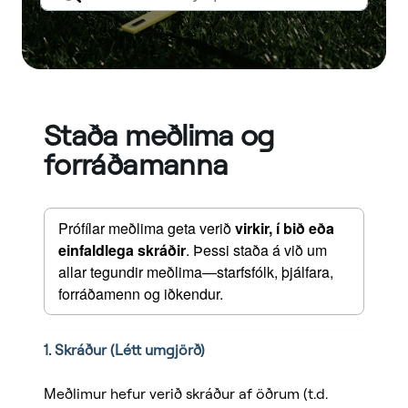
Staða meðlima og
forráðamanna
Prófílar meðlima geta verið 
virkir, í bið eða 
einfaldlega skráðir
. Þessi staða á við um 
allar tegundir meðlima—starfsfólk, þjálfara, 
forráðamenn og iðkendur.
1. Skráður (Létt umgjörð)
Meðlimur hefur verið skráður af öðrum (t.d.