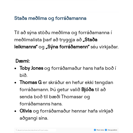
Staða meðlima og forráðamanna
Til að sýna stöðu meðlima og forráðamanna í
meðlimalista þarf að tryggja að
„Staða
leikmanns“
og
„Sýna forráðamenn“
séu virkjaðar.
Dæmi:
Toby Jones
og forráðamaður hans hafa boð í
bið.
Thomas G
er skráður en hefur ekki tengdan
forráðamann. Þú getur valið
Bjóða
til að
senda boð til bæði Thomasar og
forráðamanns hans.
Olivia
og forráðamaður hennar hafa virkjað
aðgangi sína.