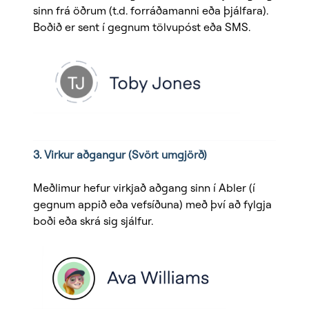
sinn frá öðrum (t.d. forráðamanni eða þjálfara).
Boðið er sent í gegnum tölvupóst eða SMS.
3. Virkur aðgangur (Svört umgjörð)
Meðlimur hefur virkjað aðgang sinn í Abler (í
gegnum appið eða vefsíðuna) með því að fylgja
boði eða skrá sig sjálfur.