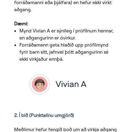
forráðamanni eða þjálfara) en hefur ekki virkt
aðgang.
Dæmi:
Mynd Vivian A er sýnileg í prófílnum hennar,
en aðgangurinn er óvirkur.
Forráðamenn geta hlaðið upp prófílmynd
fyrir barn sitt, jafnvel þótt aðgangurinn sé
ekki virkjaður ennþá.
2. Í bið (Punktalínu umgjörð)
Meðlimur hefur fengið boð um að virkja aðgang