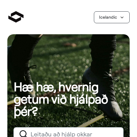
Icelandic
Hæ hæ, hvernig
getum við hjálpað
þér?